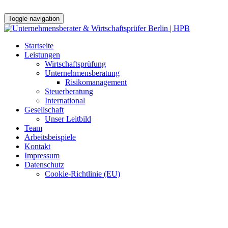
Toggle navigation
Skip
Startseite
to
Leistungen
content
Wirtschaftsprüfung
Unternehmensberatung
Risikomanagement
Steuerberatung
International
Gesellschaft
Unser Leitbild
Team
Arbeitsbeispiele
Kontakt
Impressum
Datenschutz
Cookie-Richtlinie (EU)
Werte schaffen - Werte