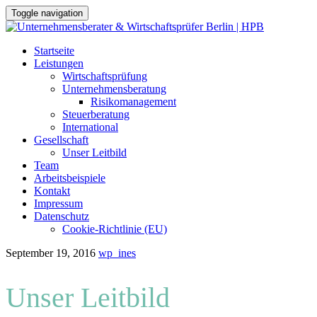
Toggle navigation
Skip
Startseite
to
Leistungen
content
Wirtschaftsprüfung
Unternehmensberatung
Risikomanagement
Steuerberatung
International
Gesellschaft
Unser Leitbild
Team
Arbeitsbeispiele
Kontakt
Impressum
Datenschutz
Cookie-Richtlinie (EU)
September 19, 2016
wp_ines
Unser Leitbild