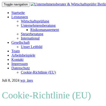
Toggle navigation
Skip
Startseite
to
Leistungen
content
Wirtschaftsprüfung
Unternehmensberatung
Risikomanagement
Steuerberatung
International
Gesellschaft
Unser Leitbild
Team
Arbeitsbeispiele
Kontakt
Impressum
Datenschutz
Cookie-Richtlinie (EU)
Juli 8, 2024
wp_ines
Cookie-Richtlinie (EU)