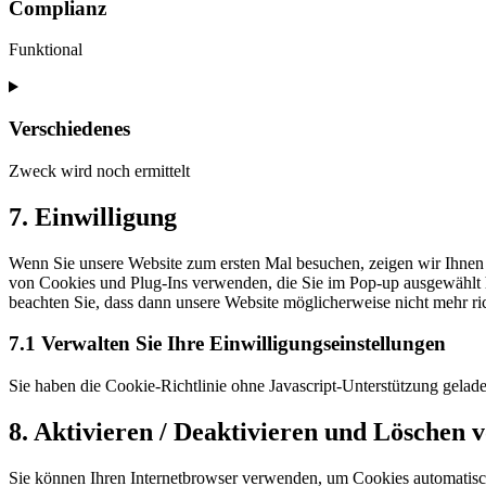
service
Complianz
wordpress
Funktional
Consent
to
service
Verschiedenes
complianz
Zweck wird noch ermittelt
Consent
7. Einwilligung
to
service
Wenn Sie unsere Website zum ersten Mal besuchen, zeigen wir Ihnen ei
verschiedenes
von Cookies und Plug-Ins verwenden, die Sie im Pop-up ausgewählt h
beachten Sie, dass dann unsere Website möglicherweise nicht mehr rich
7.1 Verwalten Sie Ihre Einwilligungseinstellungen
Sie haben die Cookie-Richtlinie ohne Javascript-Unterstützung gel
8. Aktivieren / Deaktivieren und Löschen 
Sie können Ihren Internetbrowser verwenden, um Cookies automatisch 