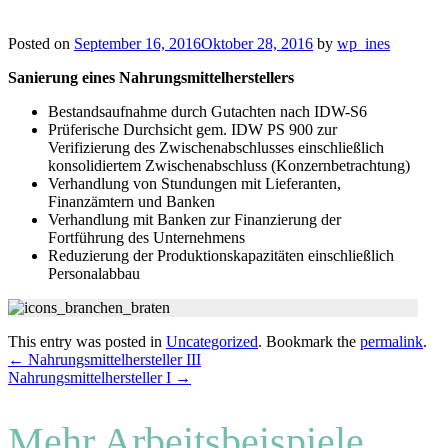
Posted on
September 16, 2016
Oktober 28, 2016
by
wp_ines
Sanierung eines Nahrungsmittelherstellers
Bestandsaufnahme durch Gutachten nach IDW-S6
Prüferische Durchsicht gem. IDW PS 900 zur
Verifizierung des Zwischenabschlusses einschließlich
konsolidiertem Zwischenabschluss (Konzernbetrachtung)
Verhandlung von Stundungen mit Lieferanten,
Finanzämtern und Banken
Verhandlung mit Banken zur Finanzierung der
Fortführung des Unternehmens
Reduzierung der Produktionskapazitäten einschließlich
Personalabbau
This entry was posted in
Uncategorized
. Bookmark the
permalink
.
Post
←
Nahrungsmittelhersteller III
Nahrungsmittelhersteller I
→
navigation
Mehr Arbeitsbeispiele