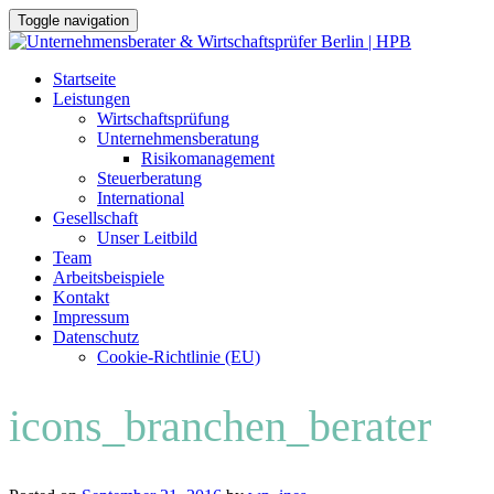
Toggle navigation
Skip
Startseite
to
Leistungen
content
Wirtschaftsprüfung
Unternehmensberatung
Risikomanagement
Steuerberatung
International
Gesellschaft
Unser Leitbild
Team
Arbeitsbeispiele
Kontakt
Impressum
Datenschutz
Cookie-Richtlinie (EU)
icons_branchen_berater