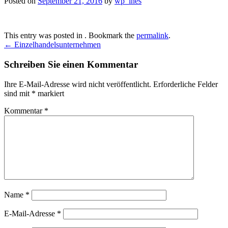
Posted on
September 21, 2016
by
wp_ines
This entry was posted in . Bookmark the
permalink
.
Post
←
Einzelhandelsunternehmen
navigation
Schreiben Sie einen Kommentar
Ihre E-Mail-Adresse wird nicht veröffentlicht.
Erforderliche Felder
sind mit
*
markiert
Kommentar
*
Name
*
E-Mail-Adresse
*