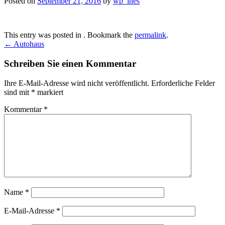
Posted on
September 21, 2016
by
wp_ines
This entry was posted in . Bookmark the
permalink
.
Post
←
Autohaus
navigation
Schreiben Sie einen Kommentar
Ihre E-Mail-Adresse wird nicht veröffentlicht.
Erforderliche Felder
sind mit
*
markiert
Kommentar
*
Name
*
E-Mail-Adresse
*