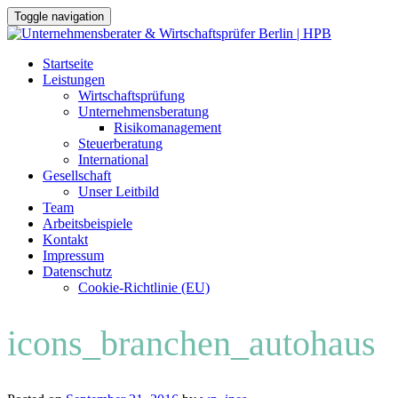
Toggle navigation
Skip
Startseite
to
Leistungen
content
Wirtschaftsprüfung
Unternehmensberatung
Risikomanagement
Steuerberatung
International
Gesellschaft
Unser Leitbild
Team
Arbeitsbeispiele
Kontakt
Impressum
Datenschutz
Cookie-Richtlinie (EU)
icons_branchen_autohaus