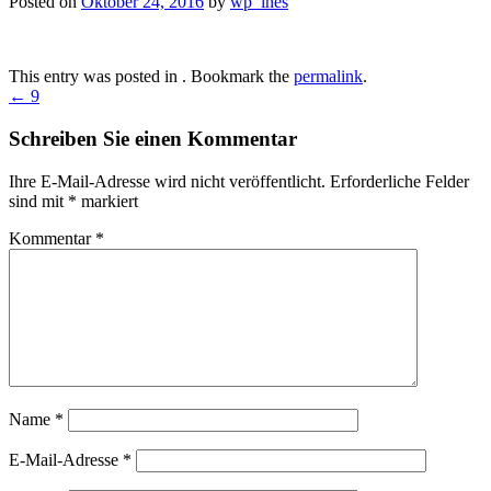
Posted on
Oktober 24, 2016
by
wp_ines
This entry was posted in . Bookmark the
permalink
.
Post
←
9
navigation
Schreiben Sie einen Kommentar
Ihre E-Mail-Adresse wird nicht veröffentlicht.
Erforderliche Felder
sind mit
*
markiert
Kommentar
*
Name
*
E-Mail-Adresse
*