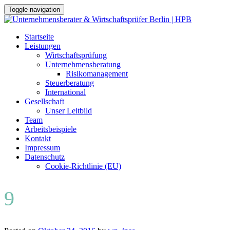
Toggle navigation
Skip
Startseite
to
Leistungen
content
Wirtschaftsprüfung
Unternehmensberatung
Risikomanagement
Steuerberatung
International
Gesellschaft
Unser Leitbild
Team
Arbeitsbeispiele
Kontakt
Impressum
Datenschutz
Cookie-Richtlinie (EU)
9