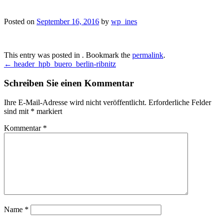
Posted on
September 16, 2016
by
wp_ines
This entry was posted in . Bookmark the
permalink
.
Post
←
header_hpb_buero_berlin-ribnitz
navigation
Schreiben Sie einen Kommentar
Ihre E-Mail-Adresse wird nicht veröffentlicht.
Erforderliche Felder
sind mit
*
markiert
Kommentar
*
Name
*