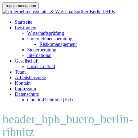
Toggle navigation
Skip
Startseite
to
Leistungen
content
Wirtschaftsprüfung
Unternehmensberatung
Risikomanagement
Steuerberatung
International
Gesellschaft
Unser Leitbild
Team
Arbeitsbeispiele
Kontakt
Impressum
Datenschutz
Cookie-Richtlinie (EU)
header_hpb_buero_berlin-
ribnitz