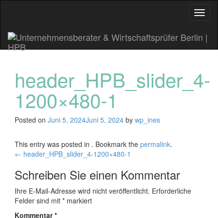
Toggl
naviga
header_HPB_slider_4-
1200×480-1
Posted on
Juni 5, 2024
Juni 5, 2024
by
wp_ines
This entry was posted in . Bookmark the
permalink
.
Post
←
header_HPB_slider_4-1200×480-1
navigation
Schreiben Sie einen Kommentar
Ihre E-Mail-Adresse wird nicht veröffentlicht.
Erforderliche
Felder sind mit
*
markiert
Kommentar
*