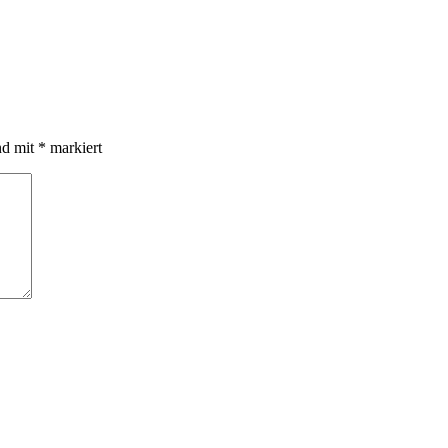
nd mit
*
markiert