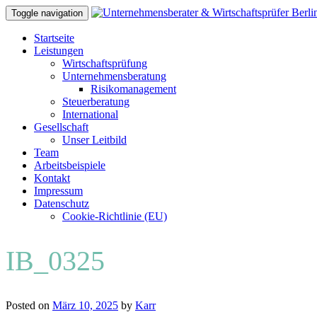
Toggle navigation
Skip
Startseite
to
Leistungen
content
Wirtschaftsprüfung
Unternehmensberatung
Risikomanagement
Steuerberatung
International
Gesellschaft
Unser Leitbild
Team
Arbeitsbeispiele
Kontakt
Impressum
Datenschutz
Cookie-Richtlinie (EU)
IB_0325
Posted on
März 10, 2025
by
Karr