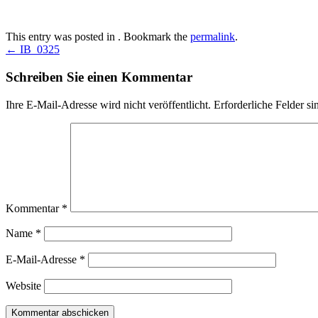
This entry was posted in . Bookmark the
permalink
.
Post
←
IB_0325
navigation
Schreiben Sie einen Kommentar
Ihre E-Mail-Adresse wird nicht veröffentlicht.
Erforderliche Felder si
Kommentar
*
Name
*
E-Mail-Adresse
*
Website