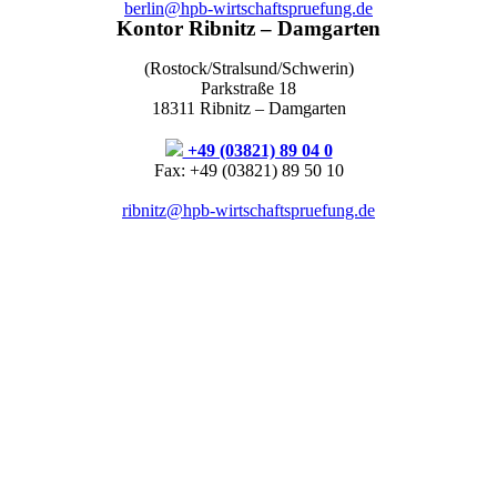
berlin@hpb-wirtschaftspruefung.de
Kontor Ribnitz – Damgarten
(Rostock/Stralsund/Schwerin)
Parkstraße 18
18311 Ribnitz – Damgarten
+49 (03821) 89 04 0
Fax: +49 (03821) 89 50 10
ribnitz@hpb-wirtschaftspruefung.de