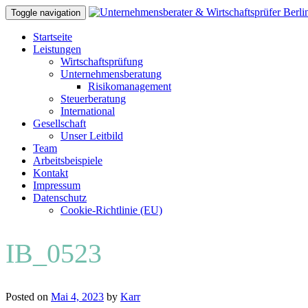
Toggle navigation
Skip
Startseite
to
Leistungen
content
Wirtschaftsprüfung
Unternehmensberatung
Risikomanagement
Steuerberatung
International
Gesellschaft
Unser Leitbild
Team
Arbeitsbeispiele
Kontakt
Impressum
Datenschutz
Cookie-Richtlinie (EU)
IB_0523
Posted on
Mai 4, 2023
by
Karr