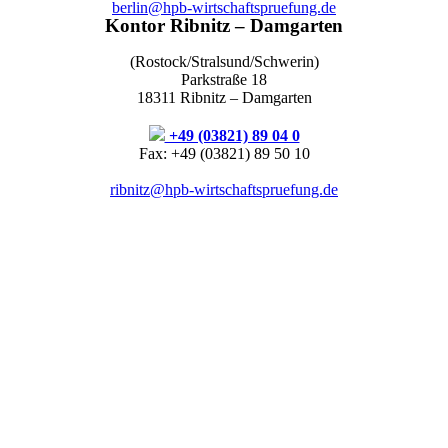
berlin@hpb-wirtschaftspruefung.de
Kontor Ribnitz – Damgarten
(Rostock/Stralsund/Schwerin)
Parkstraße 18
18311 Ribnitz – Damgarten
+49 (03821) 89 04 0
Fax: +49 (03821) 89 50 10
ribnitz@hpb-wirtschaftspruefung.de