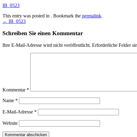
IB_0523
This entry was posted in . Bookmark the
permalink
.
Post
←
IB_0523
navigation
Schreiben Sie einen Kommentar
Ihre E-Mail-Adresse wird nicht veröffentlicht.
Erforderliche Felder si
Kommentar
*
Name
*
E-Mail-Adresse
*
Website