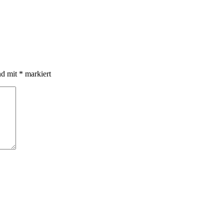
nd mit
*
markiert