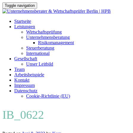
Toggle navigation
Skip
Startseite
to
Leistungen
content
Wirtschaftsprüfung
Unternehmensberatung
Risikomanagement
Steuerberatung
International
Gesellschaft
Unser Leitbild
Team
Arbeitsbeispiele
Kontakt
Impressum
Datenschutz
Cookie-Richtlinie (EU)
IB_0622