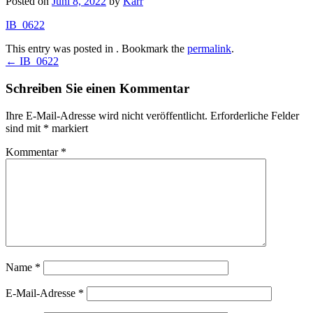
Posted on
Juni 8, 2022
by
Karr
IB_0622
This entry was posted in . Bookmark the
permalink
.
Post
←
IB_0622
navigation
Schreiben Sie einen Kommentar
Ihre E-Mail-Adresse wird nicht veröffentlicht.
Erforderliche Felder
sind mit
*
markiert
Kommentar
*
Name
*
E-Mail-Adresse
*