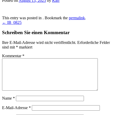
Posted on
August 13, 2025
by
Karr
This entry was posted in . Bookmark the
permalink
.
Post
←
IB_0825
navigation
Schreiben Sie einen Kommentar
Ihre E-Mail-Adresse wird nicht veröffentlicht.
Erforderliche Felder
sind mit
*
markiert
Kommentar
*
Name
*
E-Mail-Adresse
*