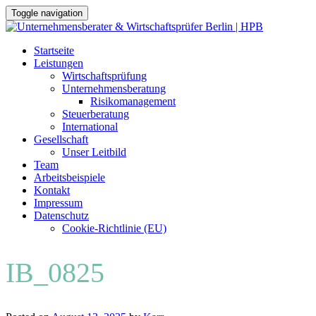
Toggle navigation
Skip
Startseite
to
Leistungen
content
Wirtschaftsprüfung
Unternehmensberatung
Risikomanagement
Steuerberatung
International
Gesellschaft
Unser Leitbild
Team
Arbeitsbeispiele
Kontakt
Impressum
Datenschutz
Cookie-Richtlinie (EU)
IB_0825