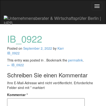
Toggl
naviga
IB_0922
Posted on
September 2, 2022
by
Karr
IB_0922
This entry was posted in . Bookmark the
permalink
.
Post
←
IB_0922
navigation
Schreiben Sie einen Kommentar
Ihre E-Mail-Adresse wird nicht veröffentlicht.
Erforderliche
Felder sind mit
*
markiert
Kommentar
*