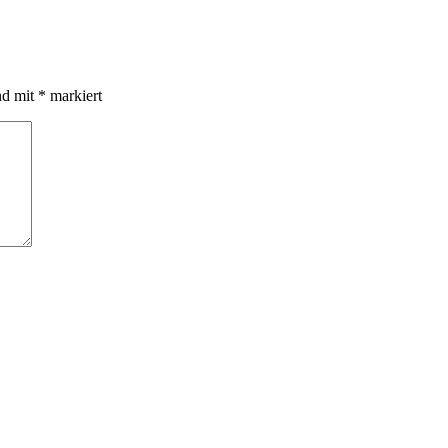
nd mit
*
markiert