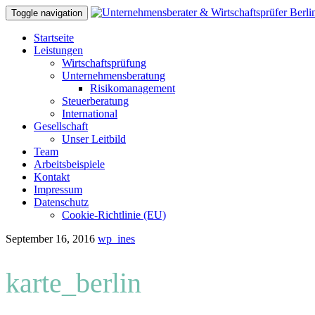
Toggle navigation
Skip
Startseite
to
Leistungen
content
Wirtschaftsprüfung
Unternehmensberatung
Risikomanagement
Steuerberatung
International
Gesellschaft
Unser Leitbild
Team
Arbeitsbeispiele
Kontakt
Impressum
Datenschutz
Cookie-Richtlinie (EU)
September 16, 2016
wp_ines
karte_berlin